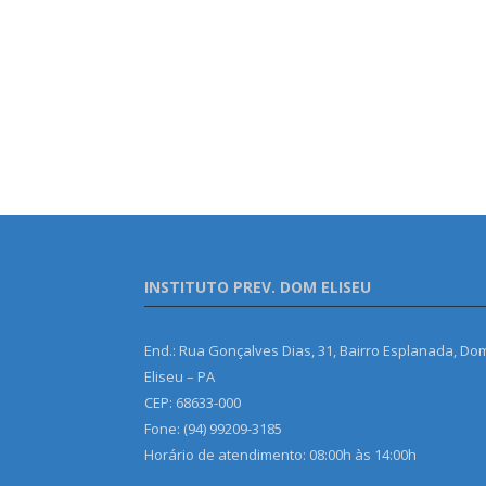
INSTITUTO PREV. DOM ELISEU
End.: Rua Gonçalves Dias, 31, Bairro Esplanada, Do
Eliseu – PA
CEP: 68633-000
Fone: (94) 99209-3185
Horário de atendimento: 08:00h às 14:00h