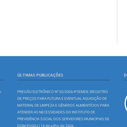
ÚLTIMAS PUBLICAÇÕES
D
m
PREGÃO ELETRÔNICO Nº 02/2026-IPSEMDE (REGISTRO
DE PREÇOS PARA FUTURA E EVENTUAL AQUISIÇÃO DE
MATERIAL DE LIMPEZA E GÊNEROS ALIMENTÍCIOS PARA
ATENDER AS NECESSIDADES DO INSTITUTO DE
PREVIDÊNCIA SOCIAL DOS SERVIDORES MUNICIPAIS DE
DOM ELISEU.)
14 de julho de 2026