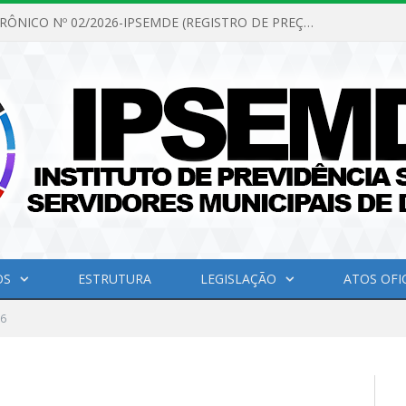
PREGÃO ELETRÔNICO Nº 02/2026-IPSEMDE (REGISTRO DE PREÇOS PARA FUTURA E EVENTUAL AQUISIÇÃO DE MATERIAL DE LIMPEZA E GÊNEROS ALIMENTÍCIOS PARA ATENDER AS NECESSIDADES DO INSTITUTO DE PREVIDÊNCIA SOCIAL DOS SERVIDORES MUNICIPAIS DE DOM ELISEU.)
OS
ESTRUTURA
LEGISLAÇÃO
ATOS OFIC
6