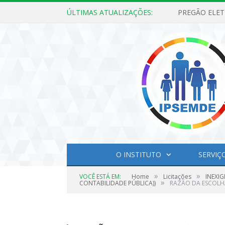
ÚLTIMAS ATUALIZAÇÕES:
O INSTITUTO
SERVIÇ
»
»
VOCÊ ESTÁ EM:
Home
Licitações
INEXIG
»
CONTABILIDADE PÚBLICA))
RAZÃO DA ESCOLHA