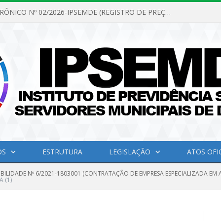
PREGÃO ELETRÔNICO Nº 02/2026-IPSEMDE (REGISTRO DE PREÇOS PARA FUTURA E EVENTUAL AQUISIÇÃO DE MATERIAL DE LIMPEZA E GÊNEROS ALIMENTÍCIOS PARA ATENDER AS NECESSIDADES DO INSTITUTO DE PREVIDÊNCIA SOCIAL DOS SERVIDORES MUNICIPAIS DE DOM ELISEU.)
OS
ESTRUTURA
LEGISLAÇÃO
ATOS OFIC
IBILIDADE Nº 6/2021-1803001 (CONTRATAÇÃO DE EMPRESA ESPECIALIZADA EM A
 (1)