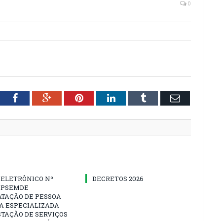
0
tter
Facebook
Google+
Pinterest
LinkedIn
Tumblr
Email
 ELETRÔNICO Nº
DECRETOS 2026
-IPSEMDE
ATAÇÃO DE PESSOA
A ESPECIALIZADA
TAÇÃO DE SERVIÇOS