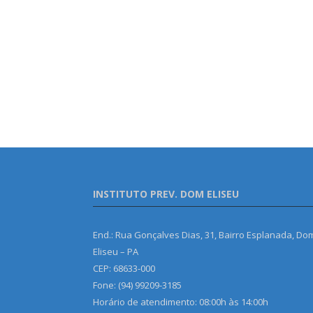
INSTITUTO PREV. DOM ELISEU
End.: Rua Gonçalves Dias, 31, Bairro Esplanada, Do
Eliseu – PA
CEP: 68633-000
Fone: (94) 99209-3185
Horário de atendimento: 08:00h às 14:00h