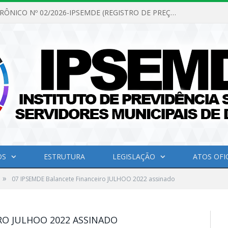
PREGÃO ELETRÔNICO Nº 02/2026-IPSEMDE (REGISTRO DE PREÇOS PARA FUTURA E EVENTUAL AQUISIÇÃO DE MATERIAL DE LIMPEZA E GÊNEROS ALIMENTÍCIOS PARA ATENDER AS NECESSIDADES DO INSTITUTO DE PREVIDÊNCIA SOCIAL DOS SERVIDORES MUNICIPAIS DE DOM ELISEU.)
OS
ESTRUTURA
LEGISLAÇÃO
ATOS OFIC
»
07 IPSEMDE Balancete Financeiro JULHOO 2022 assinado
RO JULHOO 2022 ASSINADO