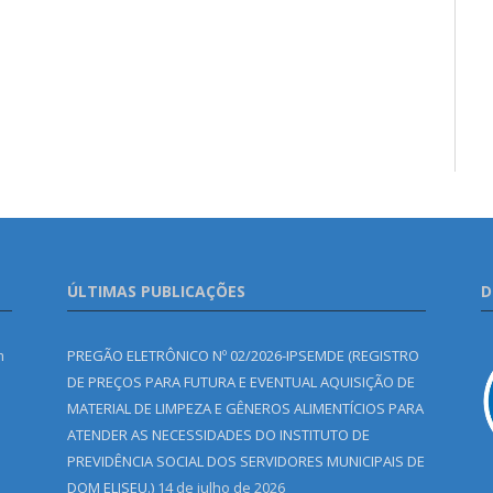
ÚLTIMAS PUBLICAÇÕES
D
m
PREGÃO ELETRÔNICO Nº 02/2026-IPSEMDE (REGISTRO
DE PREÇOS PARA FUTURA E EVENTUAL AQUISIÇÃO DE
MATERIAL DE LIMPEZA E GÊNEROS ALIMENTÍCIOS PARA
ATENDER AS NECESSIDADES DO INSTITUTO DE
PREVIDÊNCIA SOCIAL DOS SERVIDORES MUNICIPAIS DE
DOM ELISEU.)
14 de julho de 2026