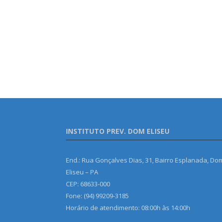
INSTITUTO PREV. DOM ELISEU
End.: Rua Gonçalves Dias, 31, Bairro Esplanada, Do
Eliseu – PA
CEP: 68633-000
Fone: (94) 99209-3185
Horário de atendimento: 08:00h às 14:00h