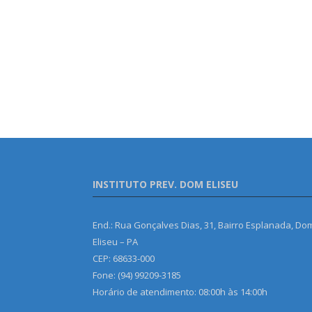
INSTITUTO PREV. DOM ELISEU
End.: Rua Gonçalves Dias, 31, Bairro Esplanada, Do
Eliseu – PA
CEP: 68633-000
Fone: (94) 99209-3185
Horário de atendimento: 08:00h às 14:00h