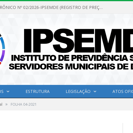
PREGÃO ELETRÔNICO Nº 02/2026-IPSEMDE (REGISTRO DE PREÇOS PARA FUTURA E EVENTUAL AQUISIÇÃO DE MATERIAL DE LIMPEZA E GÊNEROS ALIMENTÍCIOS PARA ATENDER AS NECESSIDADES DO INSTITUTO DE PREVIDÊNCIA SOCIAL DOS SERVIDORES MUNICIPAIS DE DOM ELISEU.)
OS
ESTRUTURA
LEGISLAÇÃO
ATOS OFIC
»
al
FOLHA 04-2021