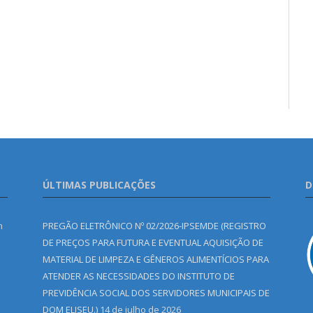
ÚLTIMAS PUBLICAÇÕES
D
m
PREGÃO ELETRÔNICO Nº 02/2026-IPSEMDE (REGISTRO
DE PREÇOS PARA FUTURA E EVENTUAL AQUISIÇÃO DE
MATERIAL DE LIMPEZA E GÊNEROS ALIMENTÍCIOS PARA
ATENDER AS NECESSIDADES DO INSTITUTO DE
PREVIDÊNCIA SOCIAL DOS SERVIDORES MUNICIPAIS DE
DOM ELISEU.)
14 de julho de 2026