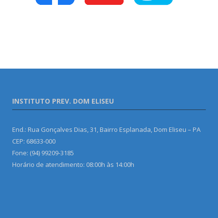
INSTITUTO PREV. DOM ELISEU
End.: Rua Gonçalves Dias, 31, Bairro Esplanada, Dom Eliseu – PA
CEP: 68633-000
Fone: (94) 99209-3185
Horário de atendimento: 08:00h às 14:00h