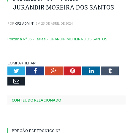
JURANDIR MOREIRA DOS SANTOS
POR
CR2-ADMIN1
EM
23 DE ABRIL DE 2024
Portaria Nº 35 - Férias - JURANDIR MOREIRA DOS SANTOS
COMPARTILHAR:
Twitter
Facebook
Google+
Pinterest
LinkedIn
Tumblr
Email
CONTEÚDO RELACIONADO
PREGÃO ELETRÔNICO Nº