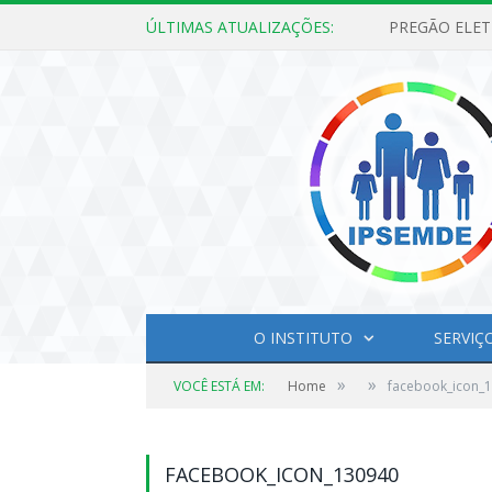
ÚLTIMAS ATUALIZAÇÕES:
O INSTITUTO
SERVIÇ
»
»
VOCÊ ESTÁ EM:
Home
facebook_icon_
FACEBOOK_ICON_130940