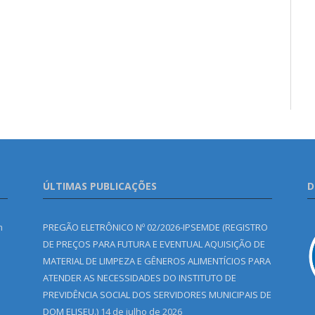
ÚLTIMAS PUBLICAÇÕES
D
m
PREGÃO ELETRÔNICO Nº 02/2026-IPSEMDE (REGISTRO
DE PREÇOS PARA FUTURA E EVENTUAL AQUISIÇÃO DE
MATERIAL DE LIMPEZA E GÊNEROS ALIMENTÍCIOS PARA
ATENDER AS NECESSIDADES DO INSTITUTO DE
PREVIDÊNCIA SOCIAL DOS SERVIDORES MUNICIPAIS DE
DOM ELISEU.)
14 de julho de 2026