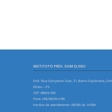
INSTITUTO PREV. DOM ELISEU
End.: Rua Gonçalves Dias, 31, Bairro Esplanada, Do
Eliseu – PA
CEP: 68633-000
Fone: (94) 99209-3185
Horário de atendimento: 08:00h às 14:00h