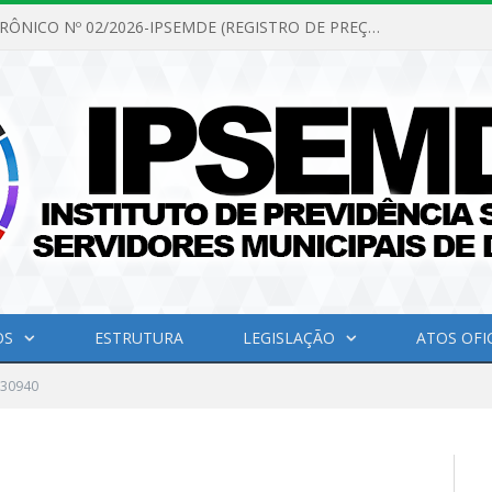
PREGÃO ELETRÔNICO Nº 02/2026-IPSEMDE (REGISTRO DE PREÇOS PARA FUTURA E EVENTUAL AQUISIÇÃO DE MATERIAL DE LIMPEZA E GÊNEROS ALIMENTÍCIOS PARA ATENDER AS NECESSIDADES DO INSTITUTO DE PREVIDÊNCIA SOCIAL DOS SERVIDORES MUNICIPAIS DE DOM ELISEU.)
OS
ESTRUTURA
LEGISLAÇÃO
ATOS OFIC
130940