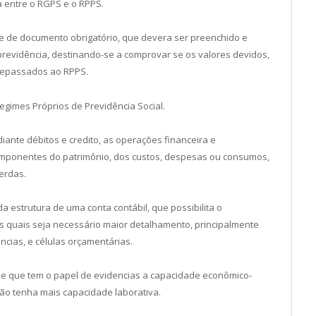
 entre o RGPS e o RPPS.
e de documento obrigatório, que devera ser preenchido e
previdência, destinando-se a comprovar se os valores devidos,
 repassados ao RPPS.
gimes Próprios de Previdência Social.
diante débitos e credito, as operações financeira e
componentes do patrimônio, dos custos, despesas ou consumos,
perdas.
a estrutura de uma conta contábil, que possibilita o
 quais seja necessário maior detalhamento, principalmente
ncias, e células orçamentárias.
de que tem o papel de evidencias a capacidade econômico-
não tenha mais capacidade laborativa.