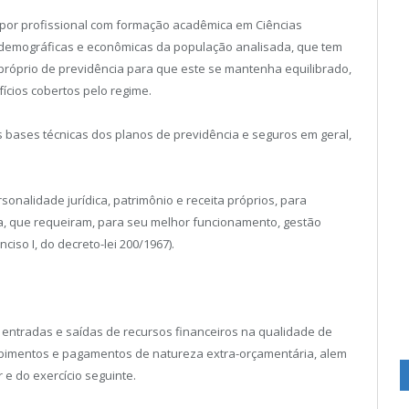
o por profissional com formação acadêmica em Ciências
s, demográficas e econômicas da população analisada, que tem
 próprio de previdência para que este se mantenha equilibrado,
cios cobertos pelo regime.
s bases técnicas dos planos de previdência e seguros em geral,
sonalidade jurídica, patrimônio e receita próprios, para
ca, que requeiram, para seu melhor funcionamento, gestão
nciso I, do decreto-lei 200/1967).
 entradas e saídas de recursos financeiros na qualidade de
bimentos e pagamentos de natureza extra-orçamentária, alem
 e do exercício seguinte.