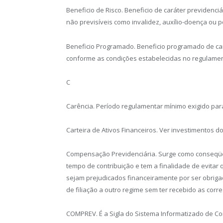
Beneficio de Risco. Beneficio de caráter previdenc
não previsíveis como invalidez, auxílio-doença ou p
Beneficio Programado. Beneficio programado de cará
conforme as condições estabelecidas no regulamen
C
Carência. Período regulamentar mínimo exigido para
Carteira de Ativos Financeiros. Ver investimentos d
Compensação Previdenciária. Surge como conseqüên
tempo de contribuição e tem a finalidade de evita
sejam prejudicados financeiramente por ser obrigad
de filiação a outro regime sem ter recebido as cor
COMPREV. É a Sigla do Sistema Informatizado de C