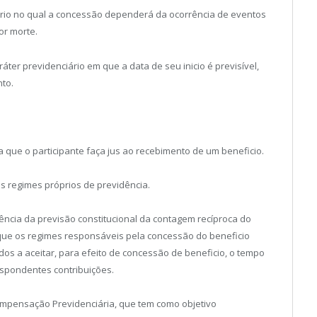
iário no qual a concessão dependerá da ocorrência de eventos
or morte.
ter previdenciário em que a data de seu inicio é previsível,
to.
 que o participante faça jus ao recebimento de um beneficio.
os regimes próprios de previdência.
cia da previsão constitucional da contagem recíproca do
r que os regimes responsáveis pela concessão do beneficio
os a aceitar, para efeito de concessão de beneficio, o tempo
respondentes contribuições.
ompensação Previdenciária, que tem como objetivo