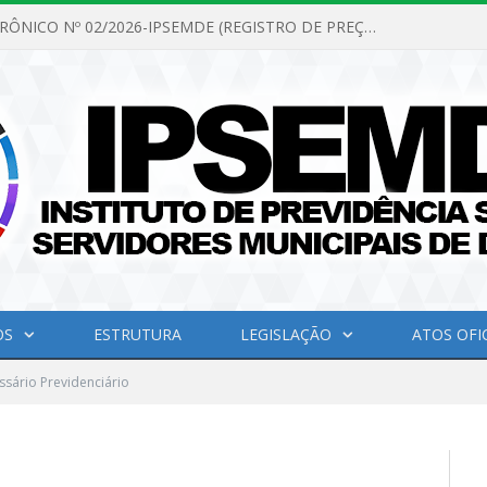
PREGÃO ELETRÔNICO Nº 02/2026-IPSEMDE (REGISTRO DE PREÇOS PARA FUTURA E EVENTUAL AQUISIÇÃO DE MATERIAL DE LIMPEZA E GÊNEROS ALIMENTÍCIOS PARA ATENDER AS NECESSIDADES DO INSTITUTO DE PREVIDÊNCIA SOCIAL DOS SERVIDORES MUNICIPAIS DE DOM ELISEU.)
OS
ESTRUTURA
LEGISLAÇÃO
ATOS OFIC
ssário Previdenciário