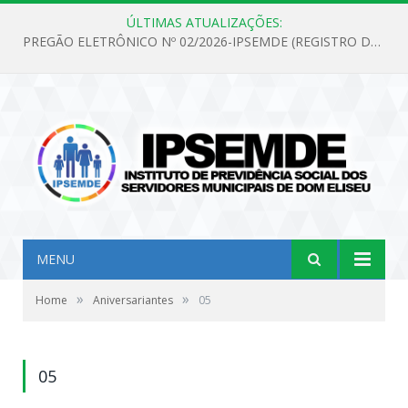
ÚLTIMAS ATUALIZAÇÕES:
PREGÃO ELETRÔNICO Nº 02/2026-IPSEMDE (REGISTRO DE PREÇOS PARA FUTURA E EVENTUAL AQUISIÇÃO DE MATERIAL DE LIMPEZA E GÊNEROS ALIMENTÍCIOS PARA ATENDER AS NECESSIDADES DO INSTITUTO DE PREVIDÊNCIA SOCIAL DOS SERVIDORES MUNICIPAIS DE DOM ELISEU.)
MENU
»
»
Home
Aniversariantes
05
05