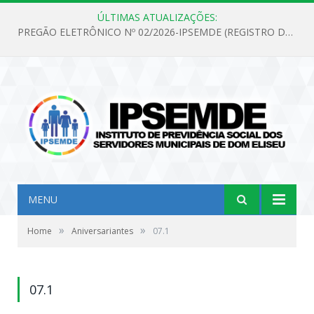
ÚLTIMAS ATUALIZAÇÕES:
PREGÃO ELETRÔNICO Nº 02/2026-IPSEMDE (REGISTRO DE PREÇOS PARA FUTURA E EVENTUAL AQUISIÇÃO DE MATERIAL DE LIMPEZA E GÊNEROS ALIMENTÍCIOS PARA ATENDER AS NECESSIDADES DO INSTITUTO DE PREVIDÊNCIA SOCIAL DOS SERVIDORES MUNICIPAIS DE DOM ELISEU.)
MENU
»
»
Home
Aniversariantes
07.1
07.1