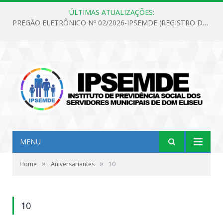
ÚLTIMAS ATUALIZAÇÕES:
PREGÃO ELETRÔNICO Nº 02/2026-IPSEMDE (REGISTRO DE PREÇOS PARA FUTURA E EVENTUAL AQUISIÇÃO DE MATERIAL DE LIMPEZA E GÊNEROS ALIMENTÍCIOS PARA ATENDER AS NECESSIDADES DO INSTITUTO DE PREVIDÊNCIA SOCIAL DOS SERVIDORES MUNICIPAIS DE DOM ELISEU.)
MENU
»
»
Home
Aniversariantes
10
10