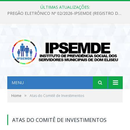
ÚLTIMAS ATUALIZAÇÕES:
PREGÃO ELETRÔNICO Nº 02/2026-IPSEMDE (REGISTRO DE PREÇOS PARA FUTURA E EVENTUAL AQUISIÇÃO DE MATERIAL DE LIMPEZA E GÊNEROS ALIMENTÍCIOS PARA ATENDER AS NECESSIDADES DO INSTITUTO DE PREVIDÊNCIA SOCIAL DOS SERVIDORES MUNICIPAIS DE DOM ELISEU.)
MENU
»
Home
Atas do Comitê de Investimentos
ATAS DO COMITÊ DE INVESTIMENTOS