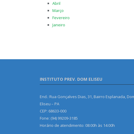
Abril
Março
Fevereiro
Janeiro
INSTITUTO PREV. DOM ELISEU
End.: Rua Gonçalves Dias, 31, Bairro Esplanada, Do
Eliseu – PA
CEP: 68633-000
Fone: (94) 99209-3185
Horário de atendimento: 08:00h às 14:00h