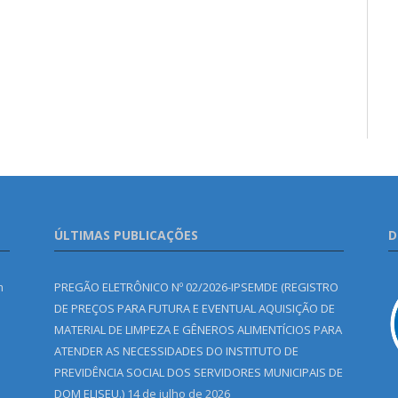
ÚLTIMAS PUBLICAÇÕES
D
m
PREGÃO ELETRÔNICO Nº 02/2026-IPSEMDE (REGISTRO
DE PREÇOS PARA FUTURA E EVENTUAL AQUISIÇÃO DE
MATERIAL DE LIMPEZA E GÊNEROS ALIMENTÍCIOS PARA
ATENDER AS NECESSIDADES DO INSTITUTO DE
PREVIDÊNCIA SOCIAL DOS SERVIDORES MUNICIPAIS DE
DOM ELISEU.)
14 de julho de 2026