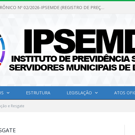
PREGÃO ELETRÔNICO Nº 02/2026-IPSEMDE (REGISTRO DE PREÇOS PARA FUTURA E EVENTUAL AQUISIÇÃO DE MATERIAL DE LIMPEZA E GÊNEROS ALIMENTÍCIOS PARA ATENDER AS NECESSIDADES DO INSTITUTO DE PREVIDÊNCIA SOCIAL DOS SERVIDORES MUNICIPAIS DE DOM ELISEU.)
OS
ESTRUTURA
LEGISLAÇÃO
ATOS OFIC
ação e Resgate
ESGATE