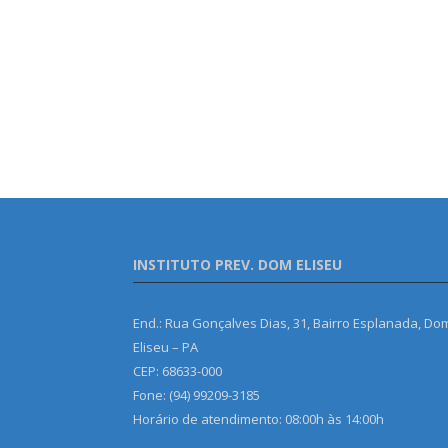
INSTITUTO PREV. DOM ELISEU
End.: Rua Gonçalves Dias, 31, Bairro Esplanada, Do
Eliseu – PA
CEP: 68633-000
Fone: (94) 99209-3185
Horário de atendimento: 08:00h às 14:00h