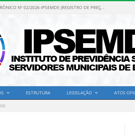
PREGÃO ELETRÔNICO Nº 02/2026-IPSEMDE (REGISTRO DE PREÇOS PARA FUTURA E EVENTUAL AQUISIÇÃO DE MATERIAL DE LIMPEZA E GÊNEROS ALIMENTÍCIOS PARA ATENDER AS NECESSIDADES DO INSTITUTO DE PREVIDÊNCIA SOCIAL DOS SERVIDORES MUNICIPAIS DE DOM ELISEU.)
OS
ESTRUTURA
LEGISLAÇÃO
ATOS OFIC
005