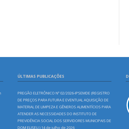
ÚLTIMAS PUBLICAÇÕES
D
m
PREGÃO ELETRÔNICO Nº 02/2026-IPSEMDE (REGISTRO
DE PREÇOS PARA FUTURA E EVENTUAL AQUISIÇÃO DE
MATERIAL DE LIMPEZA E GÊNEROS ALIMENTÍCIOS PARA
ATENDER AS NECESSIDADES DO INSTITUTO DE
PREVIDÊNCIA SOCIAL DOS SERVIDORES MUNICIPAIS DE
DOM ELISEU.)
14 de julho de 2026