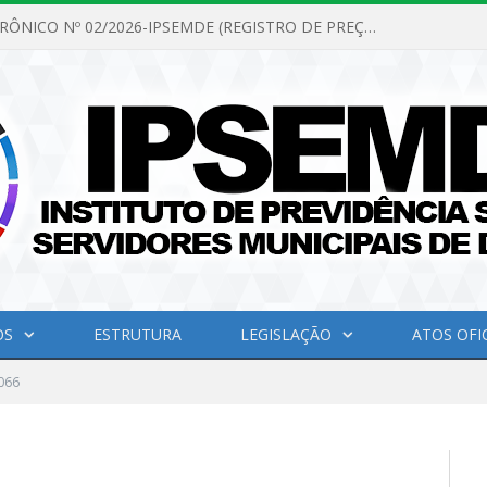
PREGÃO ELETRÔNICO Nº 02/2026-IPSEMDE (REGISTRO DE PREÇOS PARA FUTURA E EVENTUAL AQUISIÇÃO DE MATERIAL DE LIMPEZA E GÊNEROS ALIMENTÍCIOS PARA ATENDER AS NECESSIDADES DO INSTITUTO DE PREVIDÊNCIA SOCIAL DOS SERVIDORES MUNICIPAIS DE DOM ELISEU.)
OS
ESTRUTURA
LEGISLAÇÃO
ATOS OFIC
066