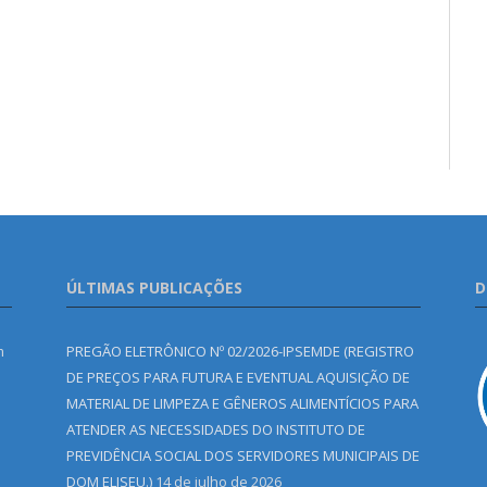
ÚLTIMAS PUBLICAÇÕES
D
m
PREGÃO ELETRÔNICO Nº 02/2026-IPSEMDE (REGISTRO
DE PREÇOS PARA FUTURA E EVENTUAL AQUISIÇÃO DE
MATERIAL DE LIMPEZA E GÊNEROS ALIMENTÍCIOS PARA
ATENDER AS NECESSIDADES DO INSTITUTO DE
PREVIDÊNCIA SOCIAL DOS SERVIDORES MUNICIPAIS DE
DOM ELISEU.)
14 de julho de 2026