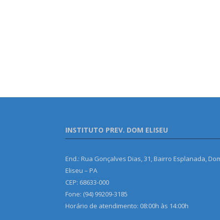
INSTITUTO PREV. DOM ELISEU
End.: Rua Gonçalves Dias, 31, Bairro Esplanada, Do
Eliseu – PA
CEP: 68633-000
Fone: (94) 99209-3185
Horário de atendimento: 08:00h às 14:00h