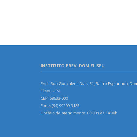
INSTITUTO PREV. DOM ELISEU
End.: Rua Gonçalves Dias, 31, Bairro Esplanada, Do
Eliseu – PA
CEP: 68633-000
Fone: (94) 99209-3185
Horário de atendimento: 08:00h às 14:00h