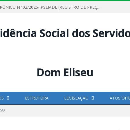
PREGÃO ELETRÔNICO Nº 02/2026-IPSEMDE (REGISTRO DE PREÇOS PARA FUTURA E EVENTUAL AQUISIÇÃO DE MATERIAL DE LIMPEZA E GÊNEROS ALIMENTÍCIOS PARA ATENDER AS NECESSIDADES DO INSTITUTO DE PREVIDÊNCIA SOCIAL DOS SERVIDORES MUNICIPAIS DE DOM ELISEU.)
OS
ESTRUTURA
LEGISLAÇÃO
ATOS OFIC
068