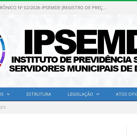
PREGÃO ELETRÔNICO Nº 02/2026-IPSEMDE (REGISTRO DE PREÇOS PARA FUTURA E EVENTUAL AQUISIÇÃO DE MATERIAL DE LIMPEZA E GÊNEROS ALIMENTÍCIOS PARA ATENDER AS NECESSIDADES DO INSTITUTO DE PREVIDÊNCIA SOCIAL DOS SERVIDORES MUNICIPAIS DE DOM ELISEU.)
OS
ESTRUTURA
LEGISLAÇÃO
ATOS OFIC
073