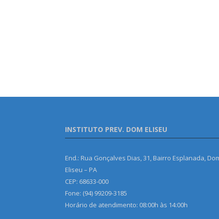
INSTITUTO PREV. DOM ELISEU
End.: Rua Gonçalves Dias, 31, Bairro Esplanada, Do
Eliseu – PA
CEP: 68633-000
Fone: (94) 99209-3185
Horário de atendimento: 08:00h às 14:00h