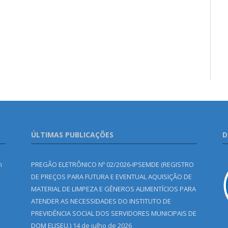
ÚLTIMAS PUBLICAÇÕES
D
m
PREGÃO ELETRÔNICO Nº 02/2026-IPSEMDE (REGISTRO
DE PREÇOS PARA FUTURA E EVENTUAL AQUISIÇÃO DE
MATERIAL DE LIMPEZA E GÊNEROS ALIMENTÍCIOS PARA
ATENDER AS NECESSIDADES DO INSTITUTO DE
PREVIDÊNCIA SOCIAL DOS SERVIDORES MUNICIPAIS DE
DOM ELISEU.)
14 de julho de 2026