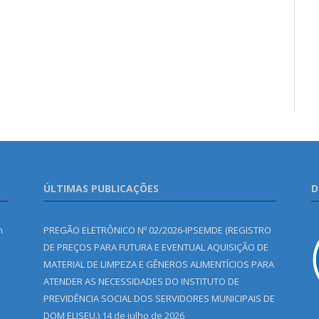
ÚLTIMAS PUBLICAÇÕES
D
m
PREGÃO ELETRÔNICO Nº 02/2026-IPSEMDE (REGISTRO
DE PREÇOS PARA FUTURA E EVENTUAL AQUISIÇÃO DE
MATERIAL DE LIMPEZA E GÊNEROS ALIMENTÍCIOS PARA
ATENDER AS NECESSIDADES DO INSTITUTO DE
PREVIDÊNCIA SOCIAL DOS SERVIDORES MUNICIPAIS DE
DOM ELISEU.)
14 de julho de 2026