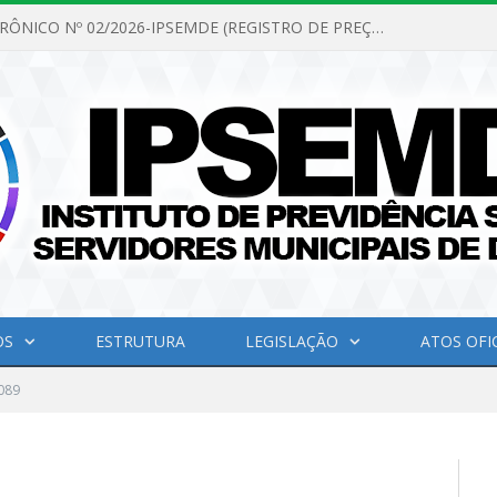
PREGÃO ELETRÔNICO Nº 02/2026-IPSEMDE (REGISTRO DE PREÇOS PARA FUTURA E EVENTUAL AQUISIÇÃO DE MATERIAL DE LIMPEZA E GÊNEROS ALIMENTÍCIOS PARA ATENDER AS NECESSIDADES DO INSTITUTO DE PREVIDÊNCIA SOCIAL DOS SERVIDORES MUNICIPAIS DE DOM ELISEU.)
OS
ESTRUTURA
LEGISLAÇÃO
ATOS OFIC
089