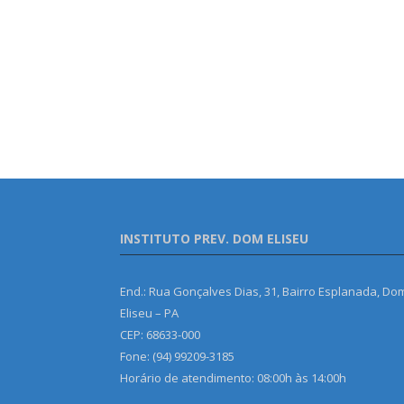
INSTITUTO PREV. DOM ELISEU
End.: Rua Gonçalves Dias, 31, Bairro Esplanada, Do
Eliseu – PA
CEP: 68633-000
Fone: (94) 99209-3185
Horário de atendimento: 08:00h às 14:00h