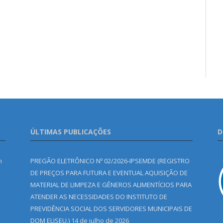
ÚLTIMAS PUBLICAÇÕES
D
m
PREGÃO ELETRÔNICO Nº 02/2026-IPSEMDE (REGISTRO
DE PREÇOS PARA FUTURA E EVENTUAL AQUISIÇÃO DE
MATERIAL DE LIMPEZA E GÊNEROS ALIMENTÍCIOS PARA
ATENDER AS NECESSIDADES DO INSTITUTO DE
PREVIDÊNCIA SOCIAL DOS SERVIDORES MUNICIPAIS DE
DOM ELISEU.)
14 de julho de 2026