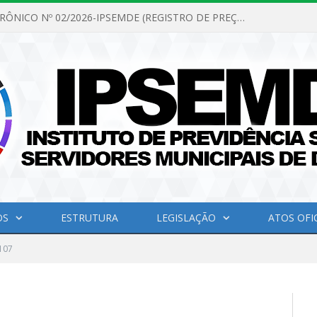
PREGÃO ELETRÔNICO Nº 02/2026-IPSEMDE (REGISTRO DE PREÇOS PARA FUTURA E EVENTUAL AQUISIÇÃO DE MATERIAL DE LIMPEZA E GÊNEROS ALIMENTÍCIOS PARA ATENDER AS NECESSIDADES DO INSTITUTO DE PREVIDÊNCIA SOCIAL DOS SERVIDORES MUNICIPAIS DE DOM ELISEU.)
OS
ESTRUTURA
LEGISLAÇÃO
ATOS OFIC
107