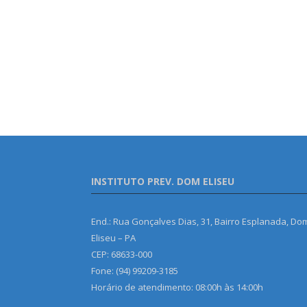
INSTITUTO PREV. DOM ELISEU
End.: Rua Gonçalves Dias, 31, Bairro Esplanada, Do
Eliseu – PA
CEP: 68633-000
Fone: (94) 99209-3185
Horário de atendimento: 08:00h às 14:00h