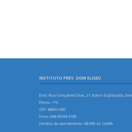
INSTITUTO PREV. DOM ELISEU
End.: Rua Gonçalves Dias, 31, Bairro Esplanada, Do
Eliseu – PA
CEP: 68633-000
Fone: (94) 99209-3185
Horário de atendimento: 08:00h às 14:00h