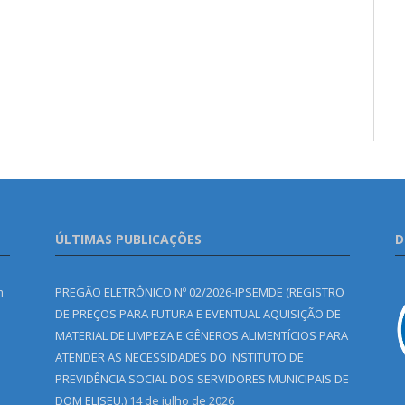
ÚLTIMAS PUBLICAÇÕES
D
m
PREGÃO ELETRÔNICO Nº 02/2026-IPSEMDE (REGISTRO
DE PREÇOS PARA FUTURA E EVENTUAL AQUISIÇÃO DE
MATERIAL DE LIMPEZA E GÊNEROS ALIMENTÍCIOS PARA
ATENDER AS NECESSIDADES DO INSTITUTO DE
PREVIDÊNCIA SOCIAL DOS SERVIDORES MUNICIPAIS DE
DOM ELISEU.)
14 de julho de 2026