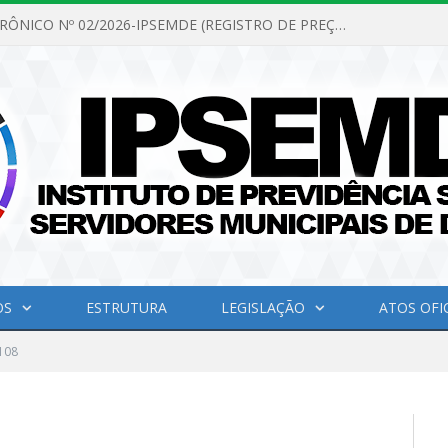
PREGÃO ELETRÔNICO Nº 02/2026-IPSEMDE (REGISTRO DE PREÇOS PARA FUTURA E EVENTUAL AQUISIÇÃO DE MATERIAL DE LIMPEZA E GÊNEROS ALIMENTÍCIOS PARA ATENDER AS NECESSIDADES DO INSTITUTO DE PREVIDÊNCIA SOCIAL DOS SERVIDORES MUNICIPAIS DE DOM ELISEU.)
OS
ESTRUTURA
LEGISLAÇÃO
ATOS OFIC
108