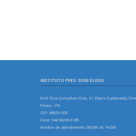
INSTITUTO PREV. DOM ELISEU
End.: Rua Gonçalves Dias, 31, Bairro Esplanada, Do
Eliseu – PA
CEP: 68633-000
Fone: (94) 99209-3185
Horário de atendimento: 08:00h às 14:00h