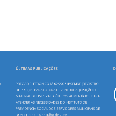
ÚLTIMAS PUBLICAÇÕES
D
m
PREGÃO ELETRÔNICO Nº 02/2026-IPSEMDE (REGISTRO
DE PREÇOS PARA FUTURA E EVENTUAL AQUISIÇÃO DE
MATERIAL DE LIMPEZA E GÊNEROS ALIMENTÍCIOS PARA
ATENDER AS NECESSIDADES DO INSTITUTO DE
PREVIDÊNCIA SOCIAL DOS SERVIDORES MUNICIPAIS DE
DOM ELISEU.)
14 de julho de 2026