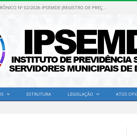
PREGÃO ELETRÔNICO Nº 02/2026-IPSEMDE (REGISTRO DE PREÇOS PARA FUTURA E EVENTUAL AQUISIÇÃO DE MATERIAL DE LIMPEZA E GÊNEROS ALIMENTÍCIOS PARA ATENDER AS NECESSIDADES DO INSTITUTO DE PREVIDÊNCIA SOCIAL DOS SERVIDORES MUNICIPAIS DE DOM ELISEU.)
OS
ESTRUTURA
LEGISLAÇÃO
ATOS OFIC