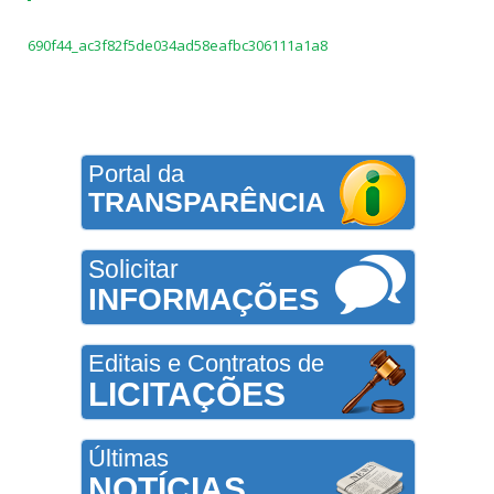
690f44_ac3f82f5de034ad58eafbc306111a1a8
Portal da
TRANSPARÊNCIA
Solicitar
INFORMAÇÕES
Editais e Contratos de
LICITAÇÕES
Últimas
NOTÍCIAS