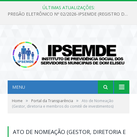
ÚLTIMAS ATUALIZAÇÕES:
PREGÃO ELETRÔNICO Nº 02/2026-IPSEMDE (REGISTRO DE PREÇOS PARA FUTURA E EVENTUAL AQUISIÇÃO DE MATERIAL DE LIMPEZA E GÊNEROS ALIMENTÍCIOS PARA ATENDER AS NECESSIDADES DO INSTITUTO DE PREVIDÊNCIA SOCIAL DOS SERVIDORES MUNICIPAIS DE DOM ELISEU.)
MENU
»
»
Home
Portal da Transparência
Ato de Nomeação
(Gestor, diretoria e membros do comitê de investimentos)
ATO DE NOMEAÇÃO (GESTOR, DIRETORIA E