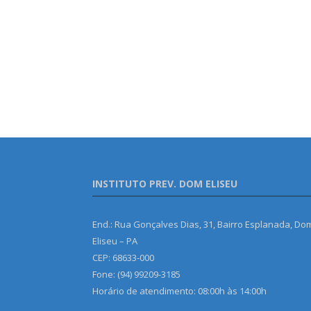
INSTITUTO PREV. DOM ELISEU
End.: Rua Gonçalves Dias, 31, Bairro Esplanada, Do
Eliseu – PA
CEP: 68633-000
Fone: (94) 99209-3185
Horário de atendimento: 08:00h às 14:00h