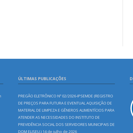
ÚLTIMAS PUBLICAÇÕES
D
m
PREGÃO ELETRÔNICO Nº 02/2026-IPSEMDE (REGISTRO
DE PREÇOS PARA FUTURA E EVENTUAL AQUISIÇÃO DE
MATERIAL DE LIMPEZA E GÊNEROS ALIMENTÍCIOS PARA
ATENDER AS NECESSIDADES DO INSTITUTO DE
PREVIDÊNCIA SOCIAL DOS SERVIDORES MUNICIPAIS DE
DOM ELISEU.)
14 de julho de 2026