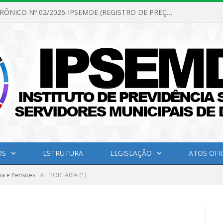
PREGÃO ELETRÔNICO Nº 02/2026-IPSEMDE (REGISTRO DE PREÇOS PARA FUTURA E EVENTUAL AQUISIÇÃO DE MATERIAL DE LIMPEZA E GÊNEROS ALIMENTÍCIOS PARA ATENDER AS NECESSIDADES DO INSTITUTO DE PREVIDÊNCIA SOCIAL DOS SERVIDORES MUNICIPAIS DE DOM ELISEU.)
OS
ESTRUTURA
LEGISLAÇÃO
ATOS OFIC
»
ia e Pensões
PORTARIA (1)