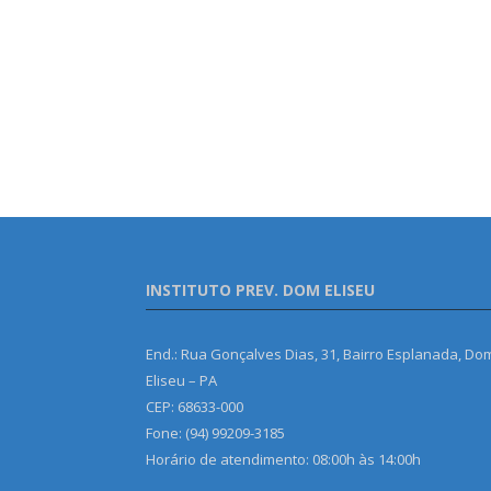
INSTITUTO PREV. DOM ELISEU
End.: Rua Gonçalves Dias, 31, Bairro Esplanada, Do
Eliseu – PA
CEP: 68633-000
Fone: (94) 99209-3185
Horário de atendimento: 08:00h às 14:00h