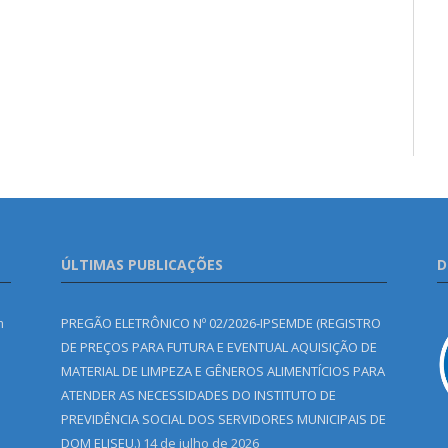
ÚLTIMAS PUBLICAÇÕES
D
m
PREGÃO ELETRÔNICO Nº 02/2026-IPSEMDE (REGISTRO
DE PREÇOS PARA FUTURA E EVENTUAL AQUISIÇÃO DE
MATERIAL DE LIMPEZA E GÊNEROS ALIMENTÍCIOS PARA
ATENDER AS NECESSIDADES DO INSTITUTO DE
PREVIDÊNCIA SOCIAL DOS SERVIDORES MUNICIPAIS DE
DOM ELISEU.)
14 de julho de 2026