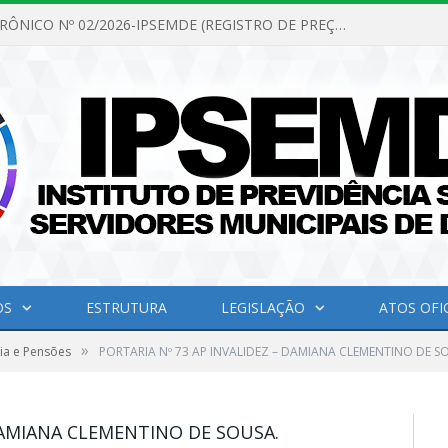
PREGÃO ELETRÔNICO Nº 02/2026-IPSEMDE (REGISTRO DE PREÇOS PARA FUTURA E EVENTUAL AQUISIÇÃO DE MATERIAL DE LIMPEZA E GÊNEROS ALIMENTÍCIOS PARA ATENDER AS NECESSIDADES DO INSTITUTO DE PREVIDÊNCIA SOCIAL DOS SERVIDORES MUNICIPAIS DE DOM ELISEU.)
OS
ESTRUTURA
LEGISLAÇÃO
ATOS OFIC
»
ia e Pensões
PORTARIA Nº 73 AP INVALIDEZ – DAMIANA CLEMENTINO DE S
 DAMIANA CLEMENTINO DE SOUSA.