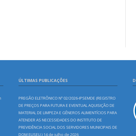
ÚLTIMAS PUBLICAÇÕES
D
m
PREGÃO ELETRÔNICO Nº 02/2026-IPSEMDE (REGISTRO
DE PREÇOS PARA FUTURA E EVENTUAL AQUISIÇÃO DE
MATERIAL DE LIMPEZA E GÊNEROS ALIMENTÍCIOS PARA
ATENDER AS NECESSIDADES DO INSTITUTO DE
PREVIDÊNCIA SOCIAL DOS SERVIDORES MUNICIPAIS DE
DOM ELISEU.)
14 de julho de 2026