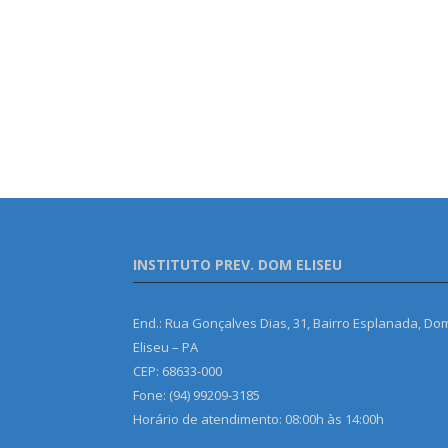
INSTITUTO PREV. DOM ELISEU
End.: Rua Gonçalves Dias, 31, Bairro Esplanada, Do
Eliseu – PA
CEP: 68633-000
Fone: (94) 99209-3185
Horário de atendimento: 08:00h às 14:00h