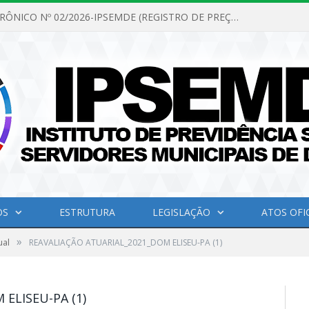
PREGÃO ELETRÔNICO Nº 02/2026-IPSEMDE (REGISTRO DE PREÇOS PARA FUTURA E EVENTUAL AQUISIÇÃO DE MATERIAL DE LIMPEZA E GÊNEROS ALIMENTÍCIOS PARA ATENDER AS NECESSIDADES DO INSTITUTO DE PREVIDÊNCIA SOCIAL DOS SERVIDORES MUNICIPAIS DE DOM ELISEU.)
OS
ESTRUTURA
LEGISLAÇÃO
ATOS OFIC
»
ual
REAVALIAÇÃO ATUARIAL_2021_DOM ELISEU-PA (1)
ELISEU-PA (1)