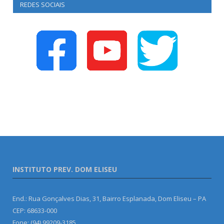
REDES SOCIAIS
INSTITUTO PREV. DOM ELISEU
End.: Rua Gonçalves Dias, 31, Bairro Esplanada, Dom Eliseu – PA
CEP: 68633-000
Fone: (94) 99209-3185