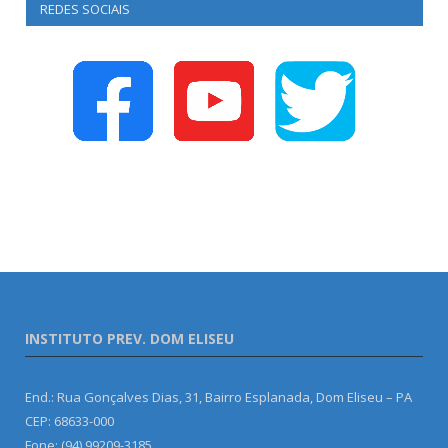
REDES SOCIAIS
INSTITUTO PREV. DOM ELISEU
End.: Rua Gonçalves Dias, 31, Bairro Esplanada, Dom Eliseu – PA
CEP: 68633-000
Fone: (94) 99209-3185