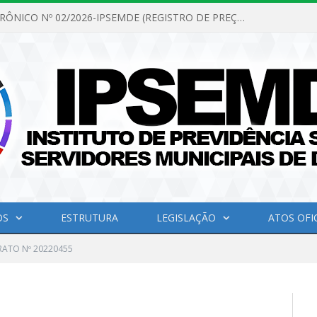
PREGÃO ELETRÔNICO Nº 02/2026-IPSEMDE (REGISTRO DE PREÇOS PARA FUTURA E EVENTUAL AQUISIÇÃO DE MATERIAL DE LIMPEZA E GÊNEROS ALIMENTÍCIOS PARA ATENDER AS NECESSIDADES DO INSTITUTO DE PREVIDÊNCIA SOCIAL DOS SERVIDORES MUNICIPAIS DE DOM ELISEU.)
OS
ESTRUTURA
LEGISLAÇÃO
ATOS OFIC
ATO Nº 20220455