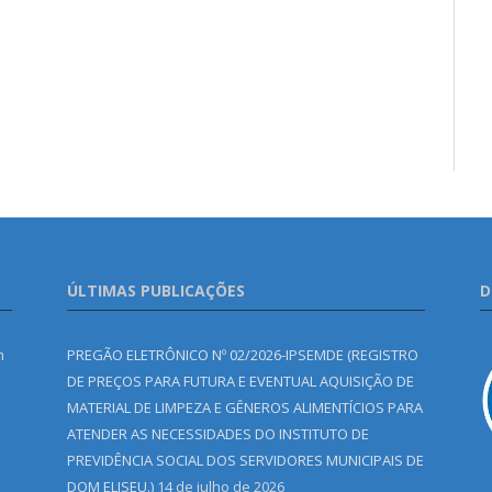
ÚLTIMAS PUBLICAÇÕES
D
m
PREGÃO ELETRÔNICO Nº 02/2026-IPSEMDE (REGISTRO
DE PREÇOS PARA FUTURA E EVENTUAL AQUISIÇÃO DE
MATERIAL DE LIMPEZA E GÊNEROS ALIMENTÍCIOS PARA
ATENDER AS NECESSIDADES DO INSTITUTO DE
PREVIDÊNCIA SOCIAL DOS SERVIDORES MUNICIPAIS DE
DOM ELISEU.)
14 de julho de 2026