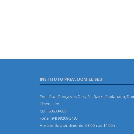
INSTITUTO PREV. DOM ELISEU
End.: Rua Gonçalves Dias, 31, Bairro Esplanada, Do
Eliseu – PA
CEP: 68633-000
Fone: (94) 99209-3185
Horário de atendimento: 08:00h às 14:00h