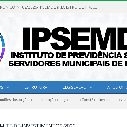
PREGÃO ELETRÔNICO Nº 02/2026-IPSEMDE (REGISTRO DE PREÇOS PARA FUTURA E EVENTUAL AQUISIÇÃO DE MATERIAL DE LIMPEZA E GÊNEROS ALIMENTÍCIOS PARA ATENDER AS NECESSIDADES DO INSTITUTO DE PREVIDÊNCIA SOCIAL DOS SERVIDORES MUNICIPAIS DE DOM ELISEU.)
OS
ESTRUTURA
LEGISLAÇÃO
ATOS OFIC
»
euniões dos órgãos de deliberação colegiada e do Comitê de Investimentos
MITE-DE-INVESTIMENTOS-2026