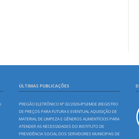
ÚLTIMAS PUBLICAÇÕES
D
m
PREGÃO ELETRÔNICO Nº 02/2026-IPSEMDE (REGISTRO
DE PREÇOS PARA FUTURA E EVENTUAL AQUISIÇÃO DE
MATERIAL DE LIMPEZA E GÊNEROS ALIMENTÍCIOS PARA
ATENDER AS NECESSIDADES DO INSTITUTO DE
PREVIDÊNCIA SOCIAL DOS SERVIDORES MUNICIPAIS DE