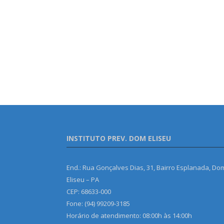
INSTITUTO PREV. DOM ELISEU
End.: Rua Gonçalves Dias, 31, Bairro Esplanada, Do
Eliseu – PA
CEP: 68633-000
Fone: (94) 99209-3185
Horário de atendimento: 08:00h às 14:00h