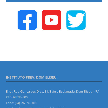
INSTITUTO PREV. DOM ELISEU
End.: Rua Gonçalves Dias, 31, Bairro Esplanada, Dom Eliseu – PA
CEP: 68633-000
Fone: (94) 99209-3185