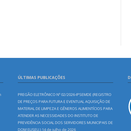
ÚLTIMAS PUBLICAÇÕES
D
m
PREGÃO ELETRÔNICO Nº 02/2026-IPSEMDE (REGISTRO
DE PREÇOS PARA FUTURA E EVENTUAL AQUISIÇÃO DE
MATERIAL DE LIMPEZA E GÊNEROS ALIMENTÍCIOS PARA
ATENDER AS NECESSIDADES DO INSTITUTO DE
PREVIDÊNCIA SOCIAL DOS SERVIDORES MUNICIPAIS DE
DOM ELISEU.)
14 de julho de 2026