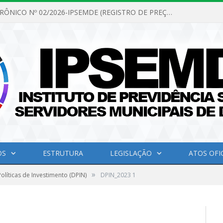
PREGÃO ELETRÔNICO Nº 02/2026-IPSEMDE (REGISTRO DE PREÇOS PARA FUTURA E EVENTUAL AQUISIÇÃO DE MATERIAL DE LIMPEZA E GÊNEROS ALIMENTÍCIOS PARA ATENDER AS NECESSIDADES DO INSTITUTO DE PREVIDÊNCIA SOCIAL DOS SERVIDORES MUNICIPAIS DE DOM ELISEU.)
OS
ESTRUTURA
LEGISLAÇÃO
ATOS OFIC
»
líticas de Investimento (DPIN)
DPIN_2023 1