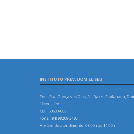
INSTITUTO PREV. DOM ELISEU
End.: Rua Gonçalves Dias, 31, Bairro Esplanada, Do
Eliseu – PA
CEP: 68633-000
Fone: (94) 99209-3185
Horário de atendimento: 08:00h às 14:00h