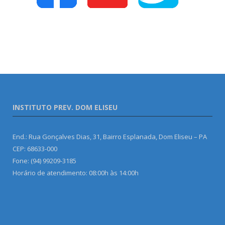
INSTITUTO PREV. DOM ELISEU
End.: Rua Gonçalves Dias, 31, Bairro Esplanada, Dom Eliseu – PA
CEP: 68633-000
Fone: (94) 99209-3185
Horário de atendimento: 08:00h às 14:00h