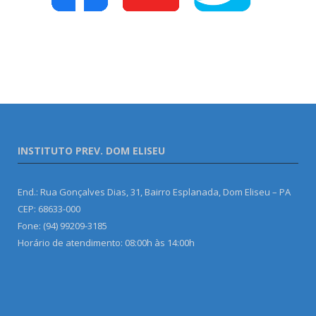
INSTITUTO PREV. DOM ELISEU
End.: Rua Gonçalves Dias, 31, Bairro Esplanada, Dom Eliseu – PA
CEP: 68633-000
Fone: (94) 99209-3185
Horário de atendimento: 08:00h às 14:00h