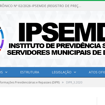
PREGÃO ELETRÔNICO Nº 02/2026-IPSEMDE (REGISTRO DE PREÇOS PARA FUTURA E EVENTUAL AQUISIÇÃO DE MATERIAL DE LIMPEZA E GÊNEROS ALIMENTÍCIOS PARA ATENDER AS NECESSIDADES DO INSTITUTO DE PREVIDÊNCIA SOCIAL DOS SERVIDORES MUNICIPAIS DE DOM ELISEU.)
OS
ESTRUTURA
LEGISLAÇÃO
ATOS OFIC
»
formações Previdenciárias e Repasses (DIPR)
DIPR_3.2020