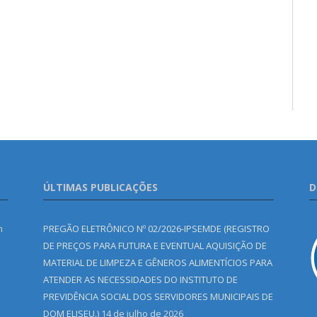
ÚLTIMAS PUBLICAÇÕES
D
m
PREGÃO ELETRÔNICO Nº 02/2026-IPSEMDE (REGISTRO
DE PREÇOS PARA FUTURA E EVENTUAL AQUISIÇÃO DE
MATERIAL DE LIMPEZA E GÊNEROS ALIMENTÍCIOS PARA
ATENDER AS NECESSIDADES DO INSTITUTO DE
PREVIDÊNCIA SOCIAL DOS SERVIDORES MUNICIPAIS DE
DOM ELISEU.)
14 de julho de 2026