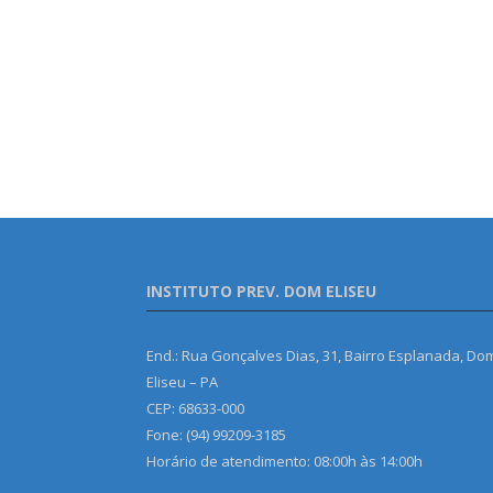
INSTITUTO PREV. DOM ELISEU
End.: Rua Gonçalves Dias, 31, Bairro Esplanada, Do
Eliseu – PA
CEP: 68633-000
Fone: (94) 99209-3185
Horário de atendimento: 08:00h às 14:00h