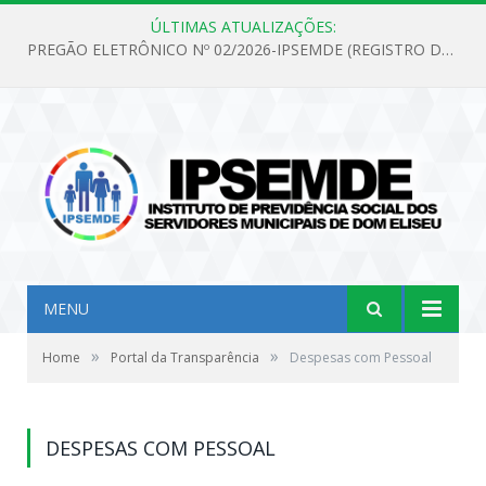
ÚLTIMAS ATUALIZAÇÕES:
PREGÃO ELETRÔNICO Nº 02/2026-IPSEMDE (REGISTRO DE PREÇOS PARA FUTURA E EVENTUAL AQUISIÇÃO DE MATERIAL DE LIMPEZA E GÊNEROS ALIMENTÍCIOS PARA ATENDER AS NECESSIDADES DO INSTITUTO DE PREVIDÊNCIA SOCIAL DOS SERVIDORES MUNICIPAIS DE DOM ELISEU.)
MENU
»
»
Home
Portal da Transparência
Despesas com Pessoal
DESPESAS COM PESSOAL