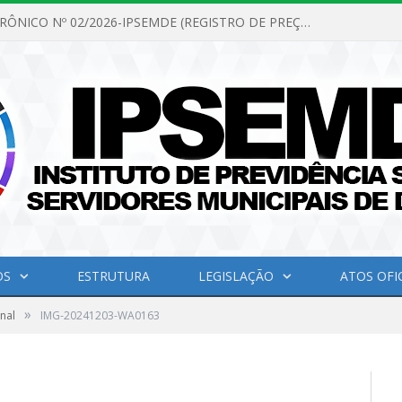
PREGÃO ELETRÔNICO Nº 02/2026-IPSEMDE (REGISTRO DE PREÇOS PARA FUTURA E EVENTUAL AQUISIÇÃO DE MATERIAL DE LIMPEZA E GÊNEROS ALIMENTÍCIOS PARA ATENDER AS NECESSIDADES DO INSTITUTO DE PREVIDÊNCIA SOCIAL DOS SERVIDORES MUNICIPAIS DE DOM ELISEU.)
OS
ESTRUTURA
LEGISLAÇÃO
ATOS OFIC
»
nal
IMG-20241203-WA0163