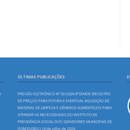
ÚLTIMAS PUBLICAÇÕES
D
m
PREGÃO ELETRÔNICO Nº 02/2026-IPSEMDE (REGISTRO
DE PREÇOS PARA FUTURA E EVENTUAL AQUISIÇÃO DE
MATERIAL DE LIMPEZA E GÊNEROS ALIMENTÍCIOS PARA
ATENDER AS NECESSIDADES DO INSTITUTO DE
PREVIDÊNCIA SOCIAL DOS SERVIDORES MUNICIPAIS DE
DOM ELISEU.)
14 de julho de 2026