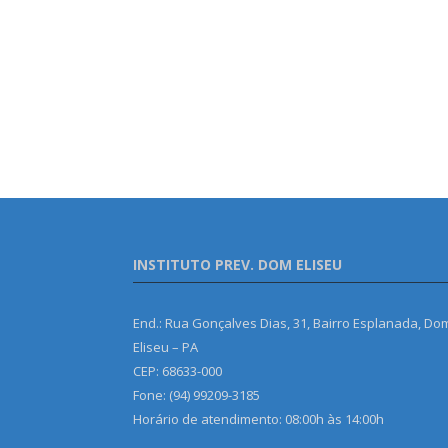
INSTITUTO PREV. DOM ELISEU
End.: Rua Gonçalves Dias, 31, Bairro Esplanada, Do
Eliseu – PA
CEP: 68633-000
Fone: (94) 99209-3185
Horário de atendimento: 08:00h às 14:00h