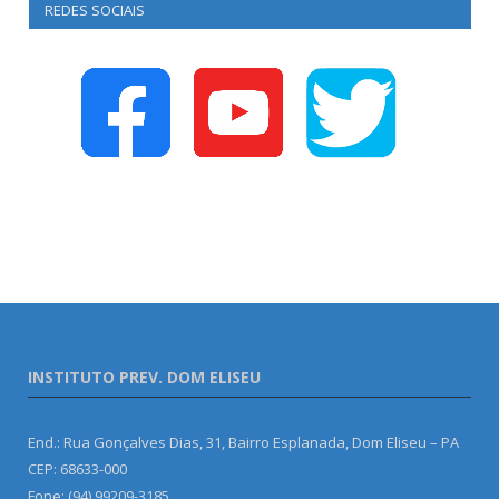
REDES SOCIAIS
INSTITUTO PREV. DOM ELISEU
End.: Rua Gonçalves Dias, 31, Bairro Esplanada, Dom Eliseu – PA
CEP: 68633-000
Fone: (94) 99209-3185