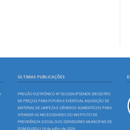
ÚLTIMAS PUBLICAÇÕES
D
m
PREGÃO ELETRÔNICO Nº 02/2026-IPSEMDE (REGISTRO
DE PREÇOS PARA FUTURA E EVENTUAL AQUISIÇÃO DE
MATERIAL DE LIMPEZA E GÊNEROS ALIMENTÍCIOS PARA
ATENDER AS NECESSIDADES DO INSTITUTO DE
PREVIDÊNCIA SOCIAL DOS SERVIDORES MUNICIPAIS DE
DOM ELISEU.)
14 de julho de 2026