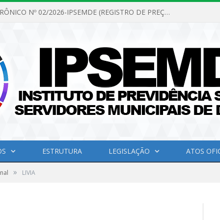
PREGÃO ELETRÔNICO Nº 02/2026-IPSEMDE (REGISTRO DE PREÇOS PARA FUTURA E EVENTUAL AQUISIÇÃO DE MATERIAL DE LIMPEZA E GÊNEROS ALIMENTÍCIOS PARA ATENDER AS NECESSIDADES DO INSTITUTO DE PREVIDÊNCIA SOCIAL DOS SERVIDORES MUNICIPAIS DE DOM ELISEU.)
OS
ESTRUTURA
LEGISLAÇÃO
ATOS OFIC
»
nal
LIVIA