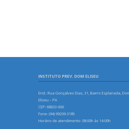
INSTITUTO PREV. DOM ELISEU
End.: Rua Gonçalves Dias, 31, Bairro Esplanada, Do
Eliseu – PA
CEP: 68633-000
Fone: (94) 99209-3185
Horário de atendimento: 08:00h às 14:00h