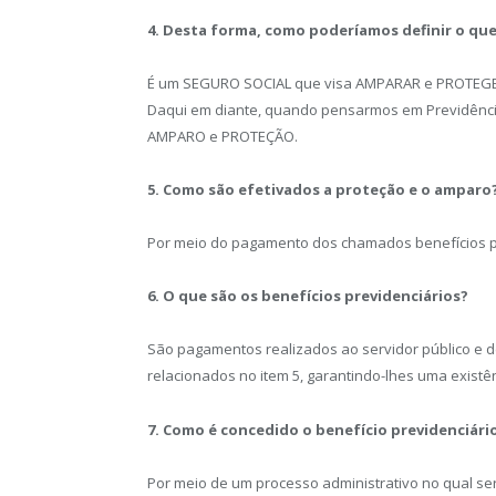
4. Desta forma, como poderíamos definir o que 
É um SEGURO SOCIAL que visa AMPARAR e PROTEGER 
Daqui em diante, quando pensarmos em Previdência
AMPARO e PROTEÇÃO.
5. Como são efetivados a proteção e o amparo
Por meio do pagamento dos chamados benefícios p
6. O que são os benefícios previdenciários?
São pagamentos realizados ao servidor público e
relacionados no item 5, garantindo-lhes uma existê
7. Como é concedido o benefício previdenciári
Por meio de um processo administrativo no qual se