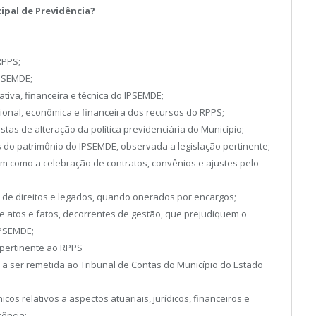
ipal de Previdência?
RPPS;
IPSEMDE;
ativa, financeira e técnica do IPSEMDE;
ional, econômica e financeira dos recursos do RPPS;
stas de alteração da política previdenciária do Município;
es do patrimônio do IPSEMDE, observada a legislação pertinente;
em como a celebração de contratos, convênios e ajustes pelo
s de direitos e legados, quando onerados por encargos;
de atos e fatos, decorrentes de gestão, que prejudiquem o
IPSEMDE;
o pertinente ao RPPS
 a ser remetida ao Tribunal de Contas do Município do Estado
icos relativos a aspectos atuariais, jurídicos, financeiros e
tência;