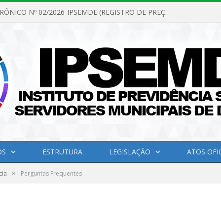
PREGÃO ELETRÔNICO Nº 02/2026-IPSEMDE (REGISTRO DE PREÇOS PARA FUTURA E EVENTUAL AQUISIÇÃO DE MATERIAL DE LIMPEZA E GÊNEROS ALIMENTÍCIOS PARA ATENDER AS NECESSIDADES DO INSTITUTO DE PREVIDÊNCIA SOCIAL DOS SERVIDORES MUNICIPAIS DE DOM ELISEU.)
OS
ESTRUTURA
LEGISLAÇÃO
ATOS OFIC
»
cia
Perguntas Frequentes