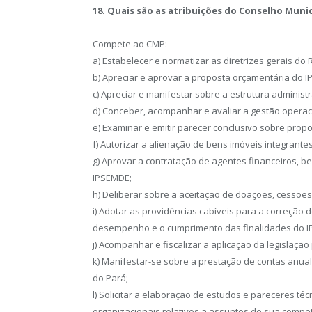
18. Quais são as atribuições do Conselho Munic
Compete ao CMP:
a) Estabelecer e normatizar as diretrizes gerais do 
b) Apreciar e aprovar a proposta orçamentária do 
c) Apreciar e manifestar sobre a estrutura administr
d) Conceber, acompanhar e avaliar a gestão operac
e) Examinar e emitir parecer conclusivo sobre propo
f) Autorizar a alienação de bens imóveis integrant
g) Aprovar a contratação de agentes financeiros, b
IPSEMDE;
h) Deliberar sobre a aceitação de doações, cessõe
i) Adotar as providências cabíveis para a correção 
desempenho e o cumprimento das finalidades do 
j) Acompanhar e fiscalizar a aplicação da legislaçã
k) Manifestar-se sobre a prestação de contas anual
do Pará;
l) Solicitar a elaboração de estudos e pareceres técn
organizacionais relativos a assuntos de sua compe