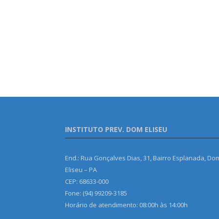
INSTITUTO PREV. DOM ELISEU
End.: Rua Gonçalves Dias, 31, Bairro Esplanada, Do
Eliseu – PA
CEP: 68633-000
Fone: (94) 99209-3185
Horário de atendimento: 08:00h às 14:00h