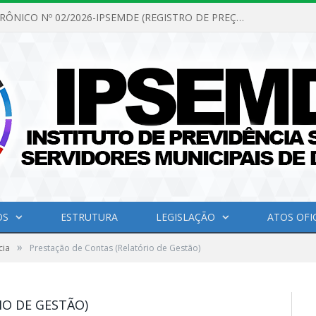
PREGÃO ELETRÔNICO Nº 02/2026-IPSEMDE (REGISTRO DE PREÇOS PARA FUTURA E EVENTUAL AQUISIÇÃO DE MATERIAL DE LIMPEZA E GÊNEROS ALIMENTÍCIOS PARA ATENDER AS NECESSIDADES DO INSTITUTO DE PREVIDÊNCIA SOCIAL DOS SERVIDORES MUNICIPAIS DE DOM ELISEU.)
OS
ESTRUTURA
LEGISLAÇÃO
ATOS OFIC
»
cia
Prestação de Contas (Relatório de Gestão)
IO DE GESTÃO)