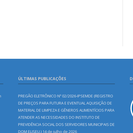
ÚLTIMAS PUBLICAÇÕES
D
m
PREGÃO ELETRÔNICO Nº 02/2026-IPSEMDE (REGISTRO
DE PREÇOS PARA FUTURA E EVENTUAL AQUISIÇÃO DE
MATERIAL DE LIMPEZA E GÊNEROS ALIMENTÍCIOS PARA
ATENDER AS NECESSIDADES DO INSTITUTO DE
PREVIDÊNCIA SOCIAL DOS SERVIDORES MUNICIPAIS DE
DOM ELISEU.)
14 de julho de 2026