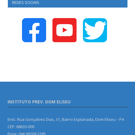
REDES SOCIAIS
INSTITUTO PREV. DOM ELISEU
End.: Rua Gonçalves Dias, 31, Bairro Esplanada, Dom Eliseu – PA
CEP: 68633-000
Fone: (94) 99209-3185