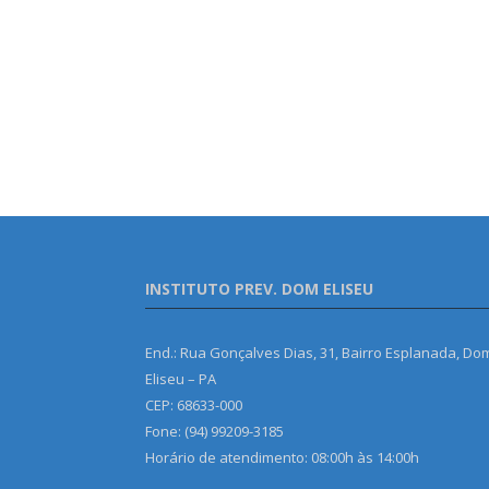
INSTITUTO PREV. DOM ELISEU
End.: Rua Gonçalves Dias, 31, Bairro Esplanada, Do
Eliseu – PA
CEP: 68633-000
Fone: (94) 99209-3185
Horário de atendimento: 08:00h às 14:00h