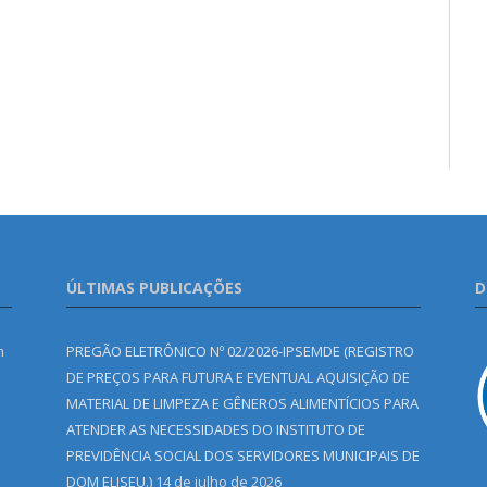
ÚLTIMAS PUBLICAÇÕES
D
m
PREGÃO ELETRÔNICO Nº 02/2026-IPSEMDE (REGISTRO
DE PREÇOS PARA FUTURA E EVENTUAL AQUISIÇÃO DE
MATERIAL DE LIMPEZA E GÊNEROS ALIMENTÍCIOS PARA
ATENDER AS NECESSIDADES DO INSTITUTO DE
PREVIDÊNCIA SOCIAL DOS SERVIDORES MUNICIPAIS DE
DOM ELISEU.)
14 de julho de 2026