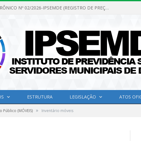
PREGÃO ELETRÔNICO Nº 02/2026-IPSEMDE (REGISTRO DE PREÇOS PARA FUTURA E EVENTUAL AQUISIÇÃO DE MATERIAL DE LIMPEZA E GÊNEROS ALIMENTÍCIOS PARA ATENDER AS NECESSIDADES DO INSTITUTO DE PREVIDÊNCIA SOCIAL DOS SERVIDORES MUNICIPAIS DE DOM ELISEU.)
OS
ESTRUTURA
LEGISLAÇÃO
ATOS OFIC
»
o Público (MÓVEIS)
Inventário móveis