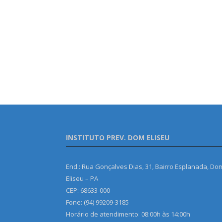
INSTITUTO PREV. DOM ELISEU
End.: Rua Gonçalves Dias, 31, Bairro Esplanada, Do
Eliseu – PA
CEP: 68633-000
Fone: (94) 99209-3185
Horário de atendimento: 08:00h às 14:00h