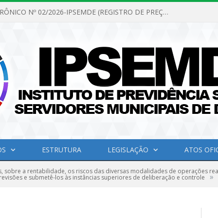
PREGÃO ELETRÔNICO Nº 02/2026-IPSEMDE (REGISTRO DE PREÇOS PARA FUTURA E EVENTUAL AQUISIÇÃO DE MATERIAL DE LIMPEZA E GÊNEROS ALIMENTÍCIOS PARA ATENDER AS NECESSIDADES DO INSTITUTO DE PREVIDÊNCIA SOCIAL DOS SERVIDORES MUNICIPAIS DE DOM ELISEU.)
OS
ESTRUTURA
LEGISLAÇÃO
ATOS OFIC
s, sobre a rentabilidade, os riscos das diversas modalidades de operações rea
»
 revisões e submetê-los às instâncias superiores de deliberação e controle