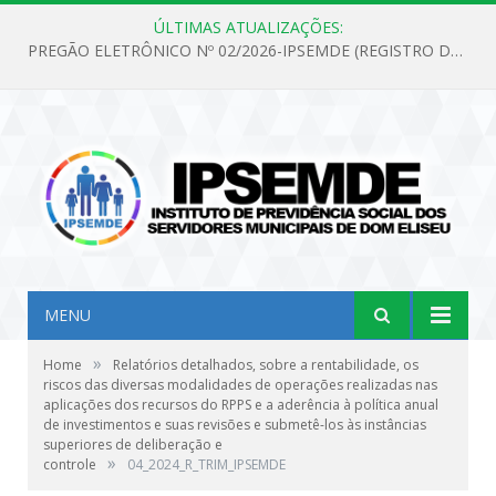
ÚLTIMAS ATUALIZAÇÕES:
PREGÃO ELETRÔNICO Nº 02/2026-IPSEMDE (REGISTRO DE PREÇOS PARA FUTURA E EVENTUAL AQUISIÇÃO DE MATERIAL DE LIMPEZA E GÊNEROS ALIMENTÍCIOS PARA ATENDER AS NECESSIDADES DO INSTITUTO DE PREVIDÊNCIA SOCIAL DOS SERVIDORES MUNICIPAIS DE DOM ELISEU.)
MENU
»
Home
Relatórios detalhados, sobre a rentabilidade, os
riscos das diversas modalidades de operações realizadas nas
aplicações dos recursos do RPPS e a aderência à política anual
de investimentos e suas revisões e submetê-los às instâncias
superiores de deliberação e
»
controle
04_2024_R_TRIM_IPSEMDE