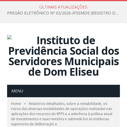
ÚLTIMAS ATUALIZAÇÕES:
PREGÃO ELETRÔNICO Nº 02/2026-IPSEMDE (REGISTRO DE PREÇOS PARA FUTURA E EVENTUAL AQUISIÇÃO DE MATERIAL DE LIMPEZA E GÊNEROS ALIMENTÍCIOS PARA ATENDER AS NECESSIDADES DO INSTITUTO DE PREVIDÊNCIA SOCIAL DOS SERVIDORES MUNICIPAIS DE DOM ELISEU.)
MENU
»
Home
Relatórios detalhados, sobre a rentabilidade, os
riscos das diversas modalidades de operações realizadas nas
aplicações dos recursos do RPPS e a aderência à política anual
de investimentos e suas revisões e submetê-los às instâncias
superiores de deliberação e