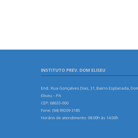
INSTITUTO PREV. DOM ELISEU
End.: Rua Gonçalves Dias, 31, Bairro Esplanada, Do
Eliseu – PA
CEP: 68633-000
Fone: (94) 99209-3185
Horário de atendimento: 08:00h às 14:00h