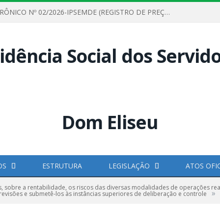
PREGÃO ELETRÔNICO Nº 02/2026-IPSEMDE (REGISTRO DE PREÇOS PARA FUTURA E EVENTUAL AQUISIÇÃO DE MATERIAL DE LIMPEZA E GÊNEROS ALIMENTÍCIOS PARA ATENDER AS NECESSIDADES DO INSTITUTO DE PREVIDÊNCIA SOCIAL DOS SERVIDORES MUNICIPAIS DE DOM ELISEU.)
OS
ESTRUTURA
LEGISLAÇÃO
ATOS OFIC
s, sobre a rentabilidade, os riscos das diversas modalidades de operações rea
»
 revisões e submetê-los às instâncias superiores de deliberação e controle