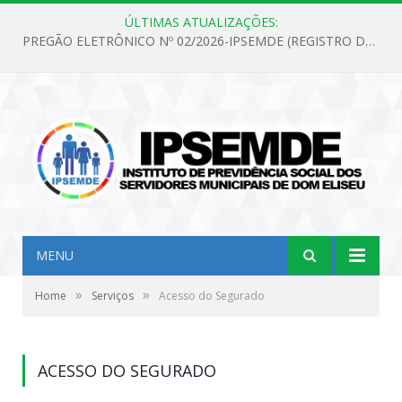
ÚLTIMAS ATUALIZAÇÕES:
PREGÃO ELETRÔNICO Nº 02/2026-IPSEMDE (REGISTRO DE PREÇOS PARA FUTURA E EVENTUAL AQUISIÇÃO DE MATERIAL DE LIMPEZA E GÊNEROS ALIMENTÍCIOS PARA ATENDER AS NECESSIDADES DO INSTITUTO DE PREVIDÊNCIA SOCIAL DOS SERVIDORES MUNICIPAIS DE DOM ELISEU.)
MENU
»
»
Home
Serviços
Acesso do Segurado
ACESSO DO SEGURADO