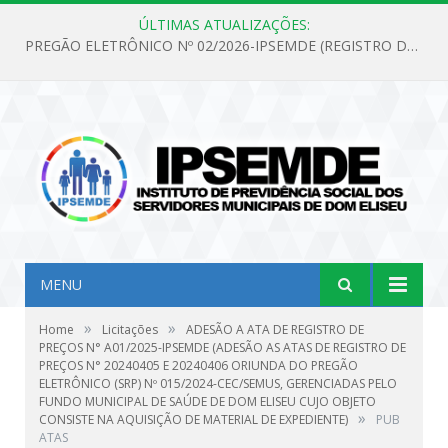
ÚLTIMAS ATUALIZAÇÕES:
PREGÃO ELETRÔNICO Nº 02/2026-IPSEMDE (REGISTRO DE PREÇOS PARA FUTURA E EVENTUAL AQUISIÇÃO DE MATERIAL DE LIMPEZA E GÊNEROS ALIMENTÍCIOS PARA ATENDER AS NECESSIDADES DO INSTITUTO DE PREVIDÊNCIA SOCIAL DOS SERVIDORES MUNICIPAIS DE DOM ELISEU.)
MENU
»
»
Home
Licitações
ADESÃO A ATA DE REGISTRO DE
PREÇOS N° A01/2025-IPSEMDE (ADESÃO AS ATAS DE REGISTRO DE
PREÇOS N° 20240405 E 20240406 ORIUNDA DO PREGÃO
ELETRÔNICO (SRP) Nº 015/2024-CEC/SEMUS, GERENCIADAS PELO
FUNDO MUNICIPAL DE SAÚDE DE DOM ELISEU CUJO OBJETO
»
CONSISTE NA AQUISIÇÃO DE MATERIAL DE EXPEDIENTE)
PUB
ATAS