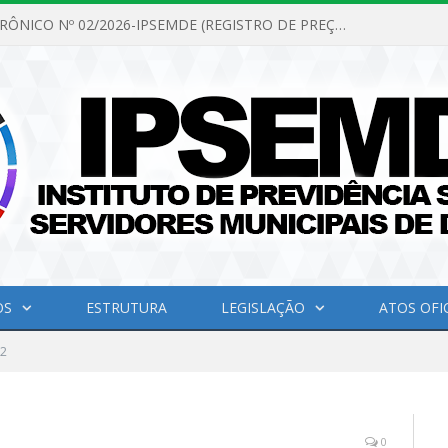
PREGÃO ELETRÔNICO Nº 02/2026-IPSEMDE (REGISTRO DE PREÇOS PARA FUTURA E EVENTUAL AQUISIÇÃO DE MATERIAL DE LIMPEZA E GÊNEROS ALIMENTÍCIOS PARA ATENDER AS NECESSIDADES DO INSTITUTO DE PREVIDÊNCIA SOCIAL DOS SERVIDORES MUNICIPAIS DE DOM ELISEU.)
OS
ESTRUTURA
LEGISLAÇÃO
ATOS OFIC
2
0