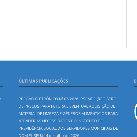
ÚLTIMAS PUBLICAÇÕES
D
m
PREGÃO ELETRÔNICO Nº 02/2026-IPSEMDE (REGISTRO
DE PREÇOS PARA FUTURA E EVENTUAL AQUISIÇÃO DE
MATERIAL DE LIMPEZA E GÊNEROS ALIMENTÍCIOS PARA
ATENDER AS NECESSIDADES DO INSTITUTO DE
PREVIDÊNCIA SOCIAL DOS SERVIDORES MUNICIPAIS DE
DOM ELISEU.)
14 de julho de 2026