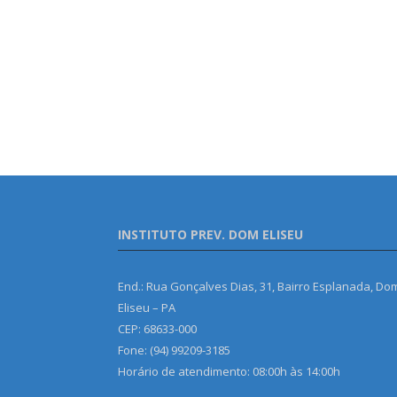
INSTITUTO PREV. DOM ELISEU
End.: Rua Gonçalves Dias, 31, Bairro Esplanada, Do
Eliseu – PA
CEP: 68633-000
Fone: (94) 99209-3185
Horário de atendimento: 08:00h às 14:00h