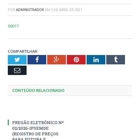
POR
ADMINISTRADOR
EM
5 DE ABRIL DE 2021
00017
COMPARTILHAR:
Twitter
Facebook
Google+
Pinterest
LinkedIn
Tumblr
Email
CONTEÚDO RELACIONADO
PREGÃO ELETRÔNICO Nº
02/2026-IPSEMDE
(REGISTRO DE PREÇOS
PARA FUTURA E